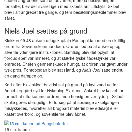
chefen angrebene som en advarsel, men da beskydningen
fortsatte, blev der svaret igen med skibets antiluftskyts. Skibet
blev i alt angrebet tre gange, og fem besætningsmedlemmer blev
såret.
Niels Juel sættes på grund
Klokken 09.48 ankom orlogskaptajn Pontoppidan med en skriftlig
ordre fra Søværnskommandoen. Ordren lød på at ankre op og
afvente yderligere instruktioner. Samtidig blev det oplyst, at
fjordudløbet var mineret, og at stærke tyske flådestyrker var i
området. Chefen gennemskuede hurtigt, at ordren var givet under
tysk pres. Pontoppidan blev sat i land, og
Niels Juel
satte endnu
en gang dampen op.
Kort efter blev skibet bevidst sat på grund på lavt vand ud for
Annebjerggård syd for Nykøbing Sjælland. Ankret blev kastet for
formelt at efterkomme ordren, men hensigten var tydelig: Skibet
skulle gøres ubrugeligt. Et forsøg på at sprænge akselgangen
mislykkedes, hvorefter alt brugbart materiel blev ødelagt eller
kastet overbord, og søventilerne blev åbnet.
15 cm. kanon