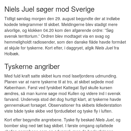
Niels Juel søger mod Sverige
Tidligt søndag morgen den 29. august begyndte der at indløbe
kodede telegrammer til skibet. Meldingerne blev stadigt mere
alvorlige, og klokken 04.20 kom den afgørende ordre: ”Søg
svensk territorium.” Ordren blev modtaget via en svag og
hemmeligholdt radiosender, som den danske flåde havde formået
at skjule for tyskerne. Kort efter, i daggryet, afgik
Niels Juel
fra
Holbæk.
Tyskerne angriber
Med fuld kraft satte skibet kurs mod Issefjordens udmunding.
Planen var at narre tyskerne til at tro, at skibet sejlede mod
København. Først ved fyrskibet Kattegat Syd skulle kursen
ændres, så man kunne søge mod Kullen og videre ind i svensk
farvand. Undervejs stod det dog hurtigt klart, at tyskerne havde
gennemskuet forsøget. Observationer fra skibets ildlederstation
viste både tyske skibe ved fjordudløbet og tyske fly i luften.
Kort efter begyndte angrebene. Tyske fly beskød
Niels Juel
, og
bomber slog ned tæt bag skibet. I første omgang opfattede