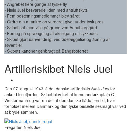
• Angrebet flere gange af tyske fly
• Niels Juel besvarede ilden med antiluftskyts
• Fem besætningsmedlemmer blev såret
• Ordre om at ankre op vurderet givet under tysk pres
• Skibet sat med vilje på grund ved Annebjerggård
• Forsøg på sprængning af akselgang mislykkedes
• Skibet gjort uanvendeligt ved ødelæggelse og åbning af
søventiler
• Skibets kanoner genbrugt på
Bangsbofortet
Artilleriskibet Niels Juel
Den 27. august 1943 lå det danske artilleriskib
Niels Juel
for
anker i Issefjorden. Skibet blev ført af kommandørkaptajn C.
Westermann og var en del af den danske flåde i en tid, hvor
forholdet mellem Danmark og den tyske besættelsesmagt var ved
at bryde sammen.
Fregatten Niels Juel