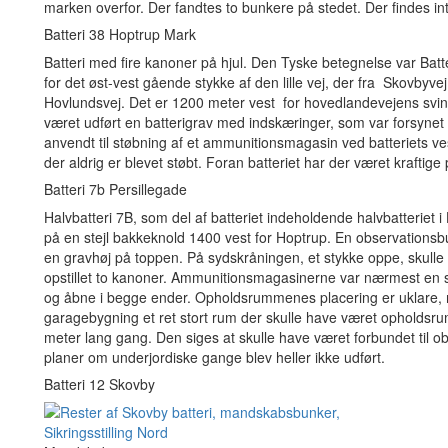
marken overfor. Der fandtes to bunkere på stedet. Der findes intet
Batteri 38 Hoptrup Mark
Batteri med fire kanoner på hjul. Den Tyske betegnelse var Batte
for det øst-vest gående stykke af den lille vej, der fra Skovbyvej
Hovlundsvej. Det er 1200 meter vest for hovedlandevejens svin
været udført en batterigrav med indskæringer, som var forsyne
anvendt til støbning af et ammunitionsmagasin ved batteriets ves
der aldrig er blevet støbt. Foran batteriet har der været kraftige
Batteri 7b Persillegade
Halvbatteri 7B, som del af batteriet indeholdende halvbatteriet 
på en stejl bakkeknold 1400 vest for Hoptrup. En observationsb
en gravhøj på toppen. På sydskråningen, et stykke oppe, skulle 
opstillet to kanoner. Ammunitionsmagasinerne var nærmest en
og åbne i begge ender. Opholdsrummenes placering er uklare
garagebygning et ret stort rum der skulle have været opholdsru
meter lang gang. Den siges at skulle have været forbundet til o
planer om underjordiske gange blev heller ikke udført.
Batteri 12 Skovby