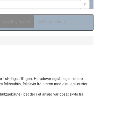
ringsstilling Nord
Koldkrigsforterne
 i sikringsstillingen. Herudover også nogle lettere
m felthaubits, feltskyts fra hæren med alm. artillerister
chützgebäute) idet der i et anlæg var opsat skyts fra