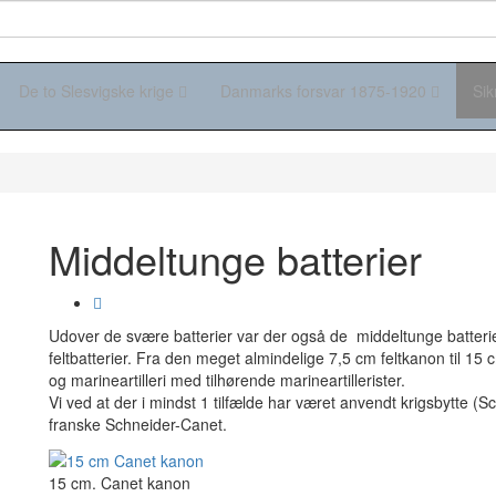
De to Slesvigske krige
Danmarks forsvar 1875-1920
Sik
Middeltunge batterier
Udover de svære batterier var der også de middeltunge batterier
feltbatterier. Fra den meget almindelige 7,5 cm feltkanon til 15 c
og marineartilleri med tilhørende marineartillerister.
Vi ved at der i mindst 1 tilfælde har været anvendt krigsbytte (S
franske Schneider-Canet.
15 cm. Canet kanon