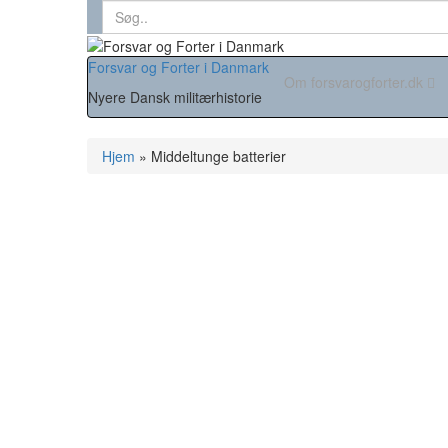
Search
for:
Forsvar og Forter i Danmark
Om forsvarogforter.dk
Nyere Dansk militærhistorie
Hjem
»
Middeltunge batterier