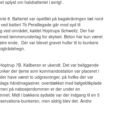
 oplyst om halvbatteriet i øvrigt .
rie 8. Batteriet var opstillet på bagskråningen tæt nord
 ved batteri 7b Persillegade går mod syd til
g ved området, kaldet Hoptrups Schweitz. Der har
t med tømmerunderlag for skytset. Beton har kun været
tre ende. Der var blevet gravet huller til to bunkere
 pigtrådshegn.
i Hoptrup 7B. Kaliberen er ukendt. Det var beliggende
unker der tjente som kommandostation var placeret i
der have været to udgravninger, på hvilke der var
 slags håndmagasiner, overdækket med bølgeblikplade
, men på naboejendommen er der under en
mmet. Midt i bakkens sydside var der indgang til en 5
bservations-bunkeren, men aldrig blev det. Andre