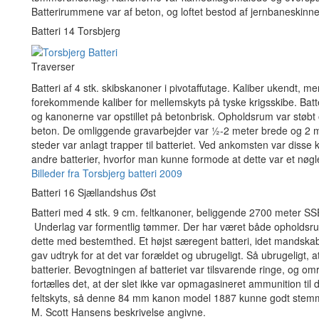
Batterirummene var af beton, og loftet bestod af jernbaneskinne
Batteri 14 Torsbjerg
Traverser
Batteri af 4 stk. skibskanoner i pivotaffutage. Kaliber ukendt, m
forekommende kaliber for mellemskyts på tyske krigsskibe. Batt
og kanonerne var opstillet på betonbrisk. Opholdsrum var støb
beton. De omliggende gravarbejder var ½-2 meter brede og 2 me
steder var anlagt trapper til batteriet. Ved ankomsten var disse
andre batterier, hvorfor man kunne formode at dette var et nøgl
Billeder fra Torsbjerg batteri 2009
Batteri 16 Sjællandshus Øst
Batteri med 4 stk. 9 cm. feltkanoner, beliggende 2700 meter SSE
Underlag var formentlig tømmer. Der har været både opholdsrum
dette med bestemthed. Et højst særegent batteri, idet mandska
gav udtryk for at det var forældet og ubrugeligt. Så ubrugeligt,
batterier. Bevogtningen af batteriet var tilsvarende ringe, og o
fortælles det, at der slet ikke var opmagasineret ammunition til 
feltskyts, så denne 84 mm kanon model 1887 kunne godt stem
M. Scott Hansens beskrivelse angivne.