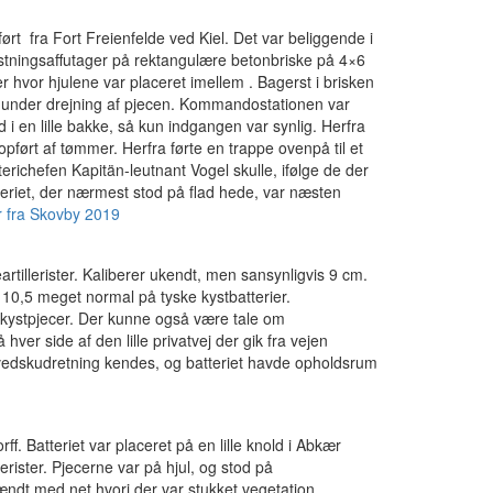
ført fra Fort Freienfelde ved Kiel. Det var beliggende i
stningsaffutager på rektangulære betonbriske på 4×6
 hvor hjulene var placeret imellem . Bagerst i brisken
s under drejning af pjecen. Kommandostationen var
i en lille bakke, så kun indgangen var synlig. Herfra
opført af tømmer. Herfra førte en trappe ovenpå til et
erichefen Kapitän-leutnant Vogel skulle, ifølge de der
teriet, der nærmest stod på flad hede, var næsten
r fra Skovby 2019
artillerister. Kaliberer ukendt, men sansynligvis 9 cm.
 10,5 meget normal på tyske kystbatterier.
 kystpjecer. Der kunne også være tale om
ver side af den lille privatvej der gik fra vejen
edskudretning kendes, og batteriet havde opholdsrum
f. Batteriet var placeret på en lille knold i Abkær
rister. Pjecerne var på hjul, og stod på
t med net hvori der var stukket vegetation.