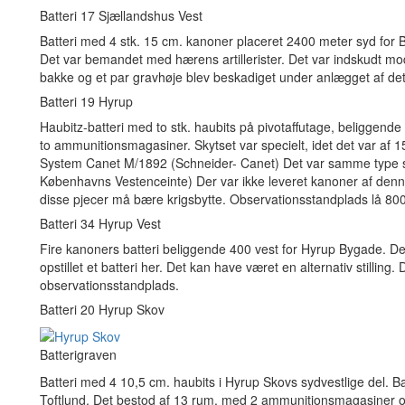
Batteri 17 Sjællandshus Vest
Batteri med 4 stk. 15 cm. kanoner placeret 2400 meter syd for B
Det var bemandet med hærens artillerister. Det var indskudt mod
bakke og et par gravhøje blev beskadiget under anlægget af det
Batteri 19 Hyrup
Haubitz-batteri med to stk. haubits på pivotaffutage, beliggend
to ammunitionsmagasiner. Skytset var specielt, idet det var af
System Canet M/1892 (Schneider- Canet) Det var samme type so
Københavns Vestenceinte) Der var ikke leveret kanoner af denn
disse pjecer må bære krigsbytte. Observationsstandplads lå 800 
Batteri 34 Hyrup Vest
Fire kanoners batteri beliggende 400 vest for Hyrup Bygade. Der
opstillet et batteri her. Det kan have været en alternativ stillin
observationsstandplads.
Batteri 20 Hyrup Skov
Batterigraven
Batteri med 4 10,5 cm. haubits i Hyrup Skovs sydvestlige del. Batt
Toftlund. Det bestod af 13 rum, med 2 ammunitionsmagasiner og 