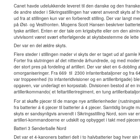
Canet havde udelukkende leveret til den danske og den franske 
de andre steder i Sikringsstillingen har været anvendt skyts af
ud fra at stillingen kun var en forberedt stilling. Der var langt
på Øst- og Vestfronten. Mogens Scott Hansen beskriver batterie
tyske artilleri. Enten er der tale om krigsbytte eller om den al
utvivlsomt været svært efterfølgende at skytsbestemme de lette 
Der var en del ældre skyts.
Flere steder i stillingen møder vi skyts der er taget ud af gamle
Forter fra slutningen af det nittende århundrede, og med moderne
der stort pres på fordeling af artilleri. Der var sket en 6-doblin
omorganiseringer. Fra 669 til 2300 infanteribataljoner og fra 642 
var troppeenhed (to infanteridivisioner og en artilleribrigade) ble
opgaven, var underlagt en korpsstab. Divisionen bestod af en in
artillerikommando( et feltartilleriregiment, en tung artilleribataljon 
For at skaffe pjecer til de mange nye artillerienheder (rustningsi
fra batterier á 6 pjecer til batterier á 4 pjecer. Samtidig brugte
skyts er sandsynligvis anvendt i Sikringsstilling Nord, som var 
artilleri-kommandoerne er udskilt og opbygget i takt med pjece
Batteri 3 Sønderballe Nord
Det var et 4-kanoners batteri delt i to halvbatterier bag hver s