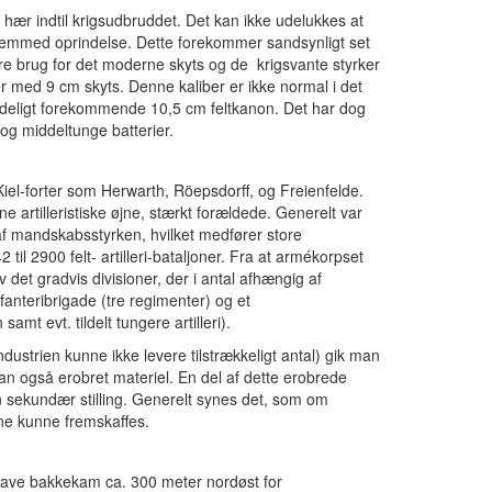
hær indtil krigsudbruddet. Det kan ikke udelukkes at
 fremmed oprindelse. Dette forekommer sandsynligt set
 mere brug for det moderne skyts og de krigsvante styrker
r med 9 cm skyts. Denne kaliber er ikke normal i det
mindeligt forekommende 10,5 cm feltkanon. Det har dog
og middeltunge batterier.
 Kiel-forter som Herwarth, Röepsdorff, og Freienfelde.
 artilleristiske øjne, stærkt forældede. Generelt var
g af mandskabsstyrken, hvilket medfører store
til 2900 felt- artilleri-bataljoner. Fra at armékorpset
v det gradvis divisioner, der i antal afhængig af
fanteribrigade (tre regimenter) og et
samt evt. tildelt tungere artilleri).
ndustrien kunne ikke levere tilstrækkeligt antal) gik man
 man også erobret materiel. En del af dette erobrede
en sekundær stilling. Generelt synes det, som om
rne kunne fremskaffes.
in lave bakkekam ca. 300 meter nordøst for