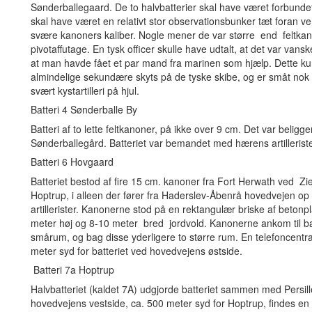
Sønderballegaard. De to halvbatterier skal have været forbun
skal have været en relativt stor observationsbunker tæt foran ven
svære kanoners kaliber. Nogle mener de var større end feltkan
pivotaffutage. En tysk officer skulle have udtalt, at det var vans
at man havde fået et par mand fra marinen som hjælp. Dette kunn
almindelige sekundære skyts på de tyske skibe, og er småt nok til
svært kystartilleri på hjul.
Batteri 4 Sønderballe By
Batteri af to lette feltkanoner, på ikke over 9 cm. Det var belig
Sønderballegård. Batteriet var bemandet med hærens artillerist
Batteri 6 Hovgaard
Batteriet bestod af fire 15 cm. kanoner fra Fort Herwath ved Zie
Hoptrup, i alleen der fører fra Haderslev-Åbenrå hovedvejen op
artillerister. Kanonerne stod på en rektangulær briske af betonp
meter høj og 8-10 meter bred jordvold. Kanonerne ankom til ba
smårum, og bag disse yderligere to større rum. En telefoncentra
meter syd for batteriet ved hovedvejens østside.
Batteri 7a Hoptrup
Halvbatteriet (kaldet 7A) udgjorde batteriet sammen med Persi
hovedvejens vestside, ca. 500 meter syd for Hoptrup, findes en 