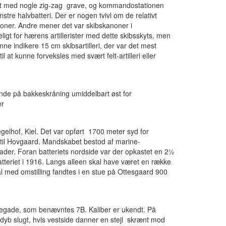
det med nogle zig-zag grave, og kommandostationen
stre halvbatteri. Der er nogen tvivl om de relativt
oner. Andre mener det var skibskanoner i
keligt for hærens artillerister med dette skibsskyts, men
e indikere 15 cm skibsartilleri, der var det mest
 at kunne forveksles med svært felt-artilleri eller
gende på bakkeskråning umiddelbart øst for
er
gelhof, Kiel. Det var opført 1700 meter syd for
 til Hovgaard. Mandskabet bestod af marine-
lader. Foran batteriets nordside var der opkastet en 2½
tteriet i 1916. Langs alleen skal have været en række
l med omstilling fandtes i en stue på Ottesgaard 900
llegade, som benævntes 7B. Kaliber er ukendt. På
dyb slugt, hvis vestside danner en stejl skrænt mod