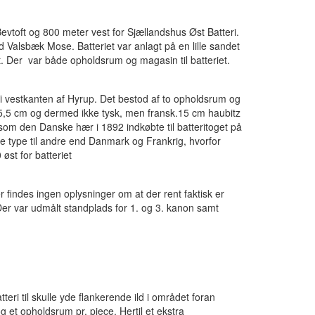
evtoft og 800 meter vest for Sjællandshus Øst Batteri.
 Valsbæk Mose. Batteriet var anlagt på en lille sandet
. Der var både opholdsrum og magasin til batteriet.
e i vestkanten af Hyrup. Det bestod af to opholdsrum og
 15,5 cm og dermed ikke tysk, men fransk.15 cm haubitz
m den Danske hær i 1892 indkøbte til batteritoget på
e type til andre end Danmark og Frankrig, hvorfor
øst for batteriet
 findes ingen oplysninger om at der rent faktisk er
g. Der var udmålt standplads for 1. og 3. kanon samt
eri til skulle yde flankerende ild i området foran
et opholdsrum pr. pjece. Hertil et ekstra