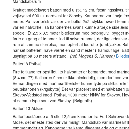
Mandskabsrum
Kraftigt middelsvært batteri med 6 stk. 12 cm. fæstningsskyts, til
vejkrydset 600 m. nordvest for Skovby. Kanonerne var i høje fæ
meter. På hver brisk var der var boltet 2×2 stykker svært tømmer
var en halvcirkel, så kanonernes svans kunne arbejde sidelæn
speciel. Et 2,5 x 3,5 meter bjælkerum med betongulv, bygget ind 
førte en gang af tømmer ind til selve rummet, der ligeledes var 
rum af samme størrelse, men opført af lodrette jernbjælker. Batt
har set batteriet, have været en sand mester i kamouflage. Bat
usynligt på 50 meters afstand.
(ref. Mogens S. Hansen)
Billede
Batteri 8 Pothøj
Fire feltkanoner opstillet i to halvbatterier bemandet med marine
(8,4 cm ??) Kaliberen 9 cm er ikke almindelig, men derimod var
Bemandingen med marineartillerister kunne tyde på skibs- eller
beutekanonen (krigsbytte) Det var placeret med et halvbatteri på h
Skovby-Vedsted imod Pothøj, 1300 meter NNW for Skovby. Hov
af samme type som ved Skovby. (Bølgeblik)
Batteri 13 Abkær
Batteri bestående af 5 stk. 12,5 cm kanoner fra Fort Schrevendorf
Mose, det eneste sted der var muligt. Mandskab var marineartille
tømmerunderlag. Kanonerne var kamouflagemalede og overspænd