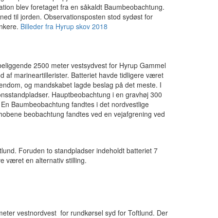
on blev foretaget fra en såkaldt Baumbeobachtung.
ned til jorden. Observationsposten stod sydøst for
unkere.
Billeder fra Hyrup skov 2018
e, beliggende 2500 meter vestsydvest for Hyrup Gammel
 marineartillerister. Batteriet havde tidligere været
t ejendom, og mandskabet lagde beslag på det meste. I
ionsstandpladser. Hauptbeobachtung i en gravhøj 300
. En Baumbeobachtung fandtes i det nordvestlige
schobene beobachtung fandtes ved en vejafgrening ved
tlund. Foruden to standpladser indeholdt batteriet 7
 været en alternativ stilling.
 meter vestnordvest for rundkørsel syd for Toftlund. Der