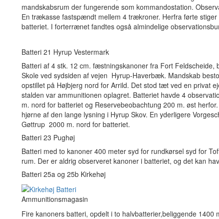
mandskabsrum der fungerende som kommandostation. Observati
En trækasse fastspændt mellem 4 trækroner. Herfra førte stiger 
batteriet. I forterrænet fandtes også almindelige observationsb
Batteri 21 Hyrup Vestermark
Batteri af 4 stk. 12 cm. fæstningskanoner fra Fort Feldscheid
Skole ved sydsiden af vejen Hyrup-Haverbæk. Mandskab bestod af
opstillet på Højbjerg nord for Arrild. Det stod tæt ved en priva
stalden var ammunitionen oplagret. Batteriet havde 4 observat
m. nord for batteriet og Reservebeobachtung 200 m. øst herfor
hjørne af den lange lysning i Hyrup Skov. En yderligere Vorge
Gøttrup 2000 m. nord for batteriet.
Batteri 23 Pughøj
Batteri med to kanoner 400 meter syd for rundkørsel syd for Tof
rum. Der er aldrig observeret kanoner i batteriet, og det kan have
Batteri 25a og 25b Kirkehøj
Ammunitionsmagasin
Fire kanoners batteri, opdelt i to halvbatterier,beliggende 1400