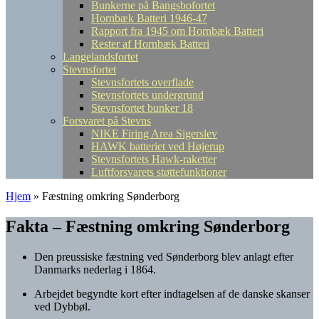
Bunkerne på Bangsbofortet
Hornbæk Batteri 1946-47
Rapport fra 1945 om Hornbæk Batteri
Rester af Hornbæk Batteri
Langelandsfortet
Stevnsfortet
Stevnsfortets overflade
Stevnsfortets undergrund
Stevnsfortet bunker 18
Forsvaret på Stevns
NIKE Firing Area Sigerslev
HAWK batteriet ved Højerup
Stevnsfortets Hawk-raketter
Luftforsvarets støttefunktioner
Hjem
»
Fæstning omkring Sønderborg
Fakta – Fæstning omkring Sønderborg
Den preussiske fæstning ved
Sønderborg
blev anlagt efter
Danmarks nederlag i 1864.
Arbejdet begyndte kort efter indtagelsen af de danske skanser
ved
Dybbøl
.