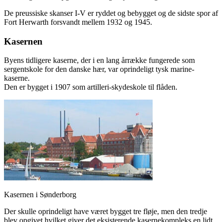
De preussiske skanser I-V er ryddet og bebygget og de sidste spor af
Fort Herwarth forsvandt mellem 1932 og 1945.
Kasernen
Byens tidligere kaserne, der i en lang årrække fungerede som
sergentskole for den danske hær, var oprindeligt tysk marine-
kaserne.
Den er bygget i 1907 som artilleri-skydeskole til flåden.
Kasernen i Sønderborg
Der skulle oprindeligt have været bygget tre fløje, men den tredje
blev opgivet hvilket giver det eksisterende kasernekompleks en lidt