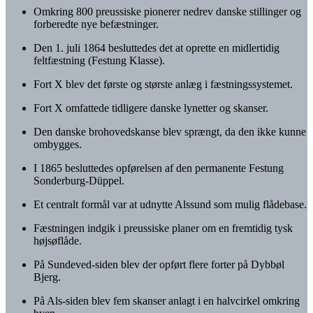
Omkring 800 preussiske pionerer nedrev danske stillinger og
forberedte nye befæstninger.
Den 1. juli 1864 besluttedes det at oprette en midlertidig
feltfæstning (Festung Klasse).
Fort X blev det første og største anlæg i fæstningssystemet.
Fort X omfattede tidligere danske lynetter og skanser.
Den danske brohovedskanse blev sprængt, da den ikke kunne
ombygges.
I 1865 besluttedes opførelsen af den permanente Festung
Sonderburg-Düppel.
Et centralt formål var at udnytte Alssund som mulig flådebase.
Fæstningen indgik i preussiske planer om en fremtidig tysk
højsøflåde.
På Sundeved-siden blev der opført flere forter på Dybbøl
Bjerg.
På Als-siden blev fem skanser anlagt i en halvcirkel omkring