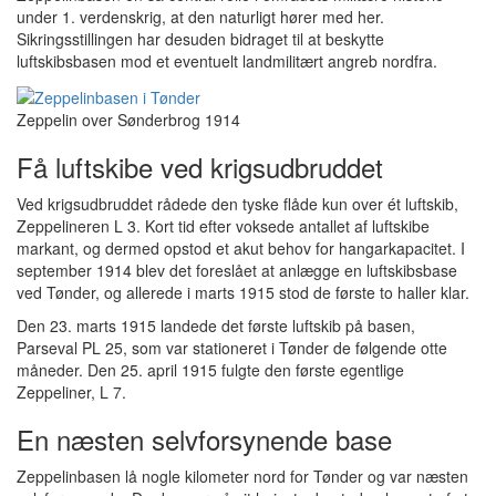
under 1. verdenskrig, at den naturligt hører med her.
Sikringsstillingen har desuden bidraget til at beskytte
luftskibsbasen mod et eventuelt landmilitært angreb nordfra.
Zeppelin over Sønderbrog 1914
Få luftskibe ved krigsudbruddet
Ved krigsudbruddet rådede den tyske flåde kun over ét luftskib,
Zeppelineren L 3. Kort tid efter voksede antallet af luftskibe
markant, og dermed opstod et akut behov for hangarkapacitet. I
september 1914 blev det foreslået at anlægge en luftskibsbase
ved Tønder, og allerede i marts 1915 stod de første to haller klar.
Den 23. marts 1915 landede det første luftskib på basen,
Parseval PL 25, som var stationeret i Tønder de følgende otte
måneder. Den 25. april 1915 fulgte den første egentlige
Zeppeliner, L 7.
En næsten selvforsynende base
Zeppelinbasen lå nogle kilometer nord for Tønder og var næsten