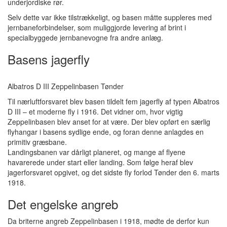
underjordiske rør.
Selv dette var ikke tilstrækkeligt, og basen måtte suppleres med
jernbaneforbindelser, som muliggjorde levering af brint i
specialbyggede jernbanevogne fra andre anlæg.
Basens jagerfly
Albatros D III Zeppelinbasen Tønder
Til nærluftforsvaret blev basen tildelt fem jagerfly af typen Albatros
D III – et moderne fly i 1916. Det vidner om, hvor vigtig
Zeppelinbasen blev anset for at være. Der blev opført en særlig
flyhangar i basens sydlige ende, og foran denne anlagdes en
primitiv græsbane.
Landingsbanen var dårligt planeret, og mange af flyene
havarerede under start eller landing. Som følge heraf blev
jagerforsvaret opgivet, og det sidste fly forlod Tønder den 6. marts
1918.
Det engelske angreb
Da briterne angreb Zeppelinbasen i 1918, mødte de derfor kun