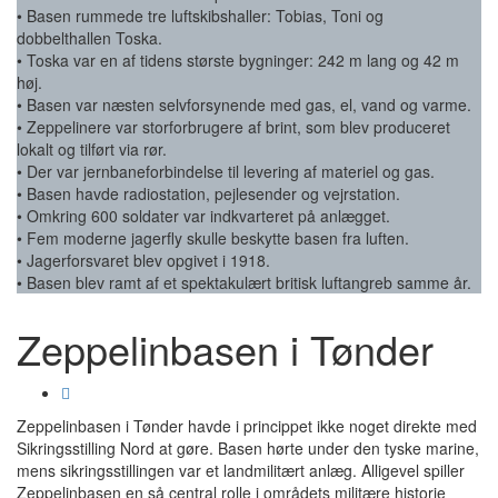
• Basen rummede tre luftskibshaller: Tobias, Toni og
dobbelthallen Toska.
• Toska var en af tidens største bygninger: 242 m lang og 42 m
høj.
• Basen var næsten selvforsynende med gas, el, vand og varme.
• Zeppelinere var storforbrugere af brint, som blev produceret
lokalt og tilført via rør.
• Der var jernbaneforbindelse til levering af materiel og gas.
• Basen havde radiostation, pejlesender og vejrstation.
• Omkring 600 soldater var indkvarteret på anlægget.
• Fem moderne jagerfly skulle beskytte basen fra luften.
• Jagerforsvaret blev opgivet i 1918.
• Basen blev ramt af et spektakulært britisk luftangreb samme år.
Zeppelinbasen i Tønder
Zeppelinbasen i Tønder havde i princippet ikke noget direkte med
Sikringsstilling Nord at gøre. Basen hørte under den tyske marine,
mens sikringsstillingen var et landmilitært anlæg. Alligevel spiller
Zeppelinbasen en så central rolle i områdets militære historie