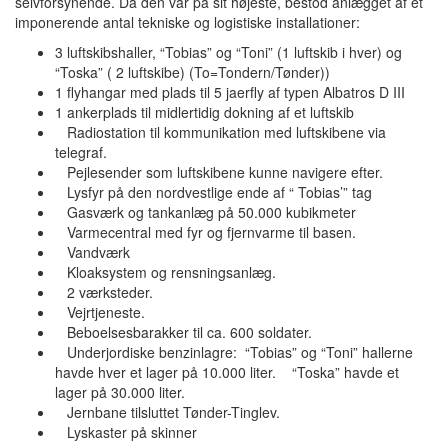
selvforsynende. Da den var på sit højeste, bestod anlægget af et
imponerende antal tekniske og logistiske installationer:
3 luftskibshaller, “Tobias” og “Toni” (1 luftskib i hver) og
“Toska” ( 2 luftskibe) (To=Tondern/Tønder))
1 flyhangar med plads til 5 jaerfly af typen Albatros D III
1 ankerplads til midlertidig dokning af et luftskib
Radiostation til kommunikation med luftskibene via
telegraf.
Pejlesender som luftskibene kunne navigere efter.
Lysfyr på den nordvestlige ende af “ Tobias’” tag
Gasværk og tankanlæg på 50.000 kubikmeter
Varmecentral med fyr og fjernvarme til basen.
Vandværk
Kloaksystem og rensningsanlæg.
2 værksteder.
Vejrtjeneste.
Beboelsesbarakker til ca. 600 soldater.
Underjordiske benzinlagre: “Tobias” og “Toni” hallerne
havde hver et lager på 10.000 liter. “Toska” havde et
lager på 30.000 liter.
Jernbane tilsluttet Tønder-Tinglev.
Lyskaster på skinner