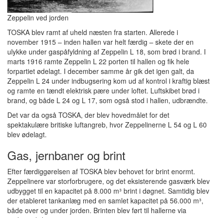
Zeppelin ved jorden
TOSKA blev ramt af uheld næsten fra starten. Allerede i
november 1915 – inden hallen var helt færdig – skete der en
ulykke under gaspåfyldning af Zeppelin L 18, som brød i brand. I
marts 1916 ramte Zeppelin L 22 porten til hallen og fik hele
forpartiet ødelagt. I december samme år gik det igen galt, da
Zeppelin L 24 under indbugsering kom ud af kontrol i kraftig blæst
og ramte en tændt elektrisk pære under loftet. Luftskibet brød i
brand, og både L 24 og L 17, som også stod i hallen, udbrændte.
Det var da også TOSKA, der blev hovedmålet for det
spektakulære britiske luftangreb, hvor Zeppelinerne L 54 og L 60
blev ødelagt.
Gas, jernbaner og brint
Efter færdiggørelsen af TOSKA blev behovet for brint enormt.
Zeppelinere var storforbrugere, og det eksisterende gasværk blev
udbygget til en kapacitet på 8.000 m³ brint i døgnet. Samtidig blev
der etableret tankanlæg med en samlet kapacitet på 56.000 m³,
både over og under jorden. Brinten blev ført til hallerne via