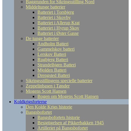
Baggrunden for Sikringsstilling Nord
Middeltunge batterier
Batteriet i Torsbjerg
Batteriet i Skovby
Batteriet i Allerup Krat
Batteriet i Hyrup Skov
Batteriet i Øster Gasse
De tunge batterier
Andholm Batteri
Gammelskov batteri
Lerskov Batteri
Rugbjerg Batteri
Strandelhjørn Batteri
Mjolden Batteri
Drengsted Batteri
Sikringsstillingens specielle batterier
Zeppelinbasen i Tønder
Mogens Scott Hansen
Bogen om Mogens Scott Hansen
Koldkrigsforterne
Den Kolde Krigs historie
Bangsbofortet
Bangsbofortets historie
Besigtigelsen af Pikkerbakken 1945
Artilleriet på Bangsbofortet