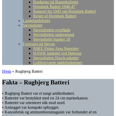
Bunkerne på Bangsbofortet
Hornbæk Batteri 1946-47
Rapport fra 1945 om Hornbæk Batteri
Rester af Hornbæk Batteri
Langelandsfortet
Stevnsfortet
Stevnsfortets overflade
Stevnsfortets undergrund
Stevnsfortet bunker 18
Forsvaret på Stevns
NIKE Firing Area Sigerslev
HAWK batteriet ved Højerup
Stevnsfortets Hawk-raketter
Luftforsvarets støttefunktioner
Hjem
»
Rugbjerg Batteri
Fakta – Rugbjerg Batteri
• Rugbjerg Batteri var et tungt artilleribatteri.
• Batteriet var bestykket med en 24 cm marinekanon.
• Batteriet var orienteret stik mod nord.
• Anlægget var kompakt opbygget.
• Kanonbrisk og ammunitionsmagasin var forbundet af en