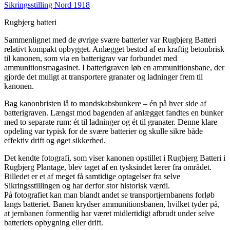
Rugbjerg batteri
Sammenlignet med de øvrige svære batterier var Rugbjerg Batteri
relativt kompakt opbygget. Anlægget bestod af en kraftig betonbrisk
til kanonen, som via en batterigrav var forbundet med
ammunitionsmagasinet. I batterigraven løb en ammunitionsbane, der
gjorde det muligt at transportere granater og ladninger frem til
kanonen.
Bag kanonbristen lå to mandskabsbunkere – én på hver side af
batterigraven. Længst mod bagenden af anlægget fandtes en bunker
med to separate rum: ét til ladninger og ét til granater. Denne klare
opdeling var typisk for de svære batterier og skulle sikre både
effektiv drift og øget sikkerhed.
Det kendte fotografi, som viser kanonen opstillet i Rugbjerg Batteri i
Rugbjerg Plantage
, blev taget af en tysksindet lærer fra området.
Billedet er et af meget få samtidige optagelser fra selve
Sikringsstillingen og har derfor stor historisk værdi.
På fotografiet kan man blandt andet se transportjernbanens forløb
langs batteriet. Banen krydser ammunitionsbanen, hvilket tyder på,
at jernbanen formentlig har været midlertidigt afbrudt under selve
batteriets opbygning eller drift.