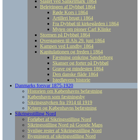
Slaget ved Sankelmark 1864
Belejringen af Dybbøl 1864
Røde Kors i 1864
Artilleri brugt i 1864
Fra Dybbøl til kirkegården i 1864
Myten om pioner Carl Klinke
Stormen på Dybbøl 1864
Overgangen til Als 29. juni 1864
Kampen ved Lundby 1864
Kapitulationen og freden i 1864
Fæstning omkring Sønderborg
Skanser og forter på Dybbøl
Grave og mindesten 1864
Den danske flåde 1864
Istedløvens historie
Danmarks forsvar 1875-1920
Historien om Københavns befæstning
København som fæstningsby
Sikringsstyrken fra 1914 til 1919
Krigen og Københavns befæstning
Sikringsstilling Nord
Forløbet af Sikringsstilling Nord
Sikringsstilling Nord på Google Maps
Synlige rester af Sikringsstilling Nord
Bygningen af sikringsstilling Nord