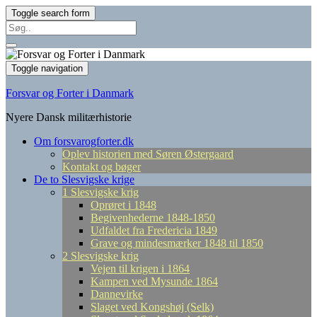
Toggle search form
Search
for:
Toggle navigation
Forsvar og Forter i Danmark
Nyere Dansk militærhistorie
Om forsvarogforter.dk
Oplev historien med Søren Østergaard
Kontakt og bøger
De to Slesvigske krige
1 Slesvigske krig
Oprøret i 1848
Begivenhederne 1848-1850
Udfaldet fra Fredericia 1849
Grave og mindesmærker 1848 til 1850
2 Slesvigske krig
Vejen til krigen i 1864
Kampen ved Mysunde 1864
Dannevirke
Slaget ved Kongshøj (Selk)