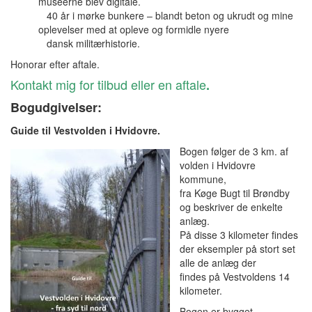
museerne blev digitale.
40 år i mørke bunkere – blandt beton og ukrudt og mine
oplevelser med at opleve og formidle nyere
dansk militærhistorie.
Honorar efter aftale.
Kontakt mig for tilbud eller en aftale
.
Bogudgivelser:
Guide til Vestvolden i Hvidovre.
Bogen følger de 3 km. af
volden i Hvidovre
kommune,
fra Køge Bugt til Brøndby
og beskriver de enkelte
anlæg.
På disse 3 kilometer findes
der eksempler på stort set
alle de anlæg der
findes på Vestvoldens 14
kilometer.
Bogen er bygget