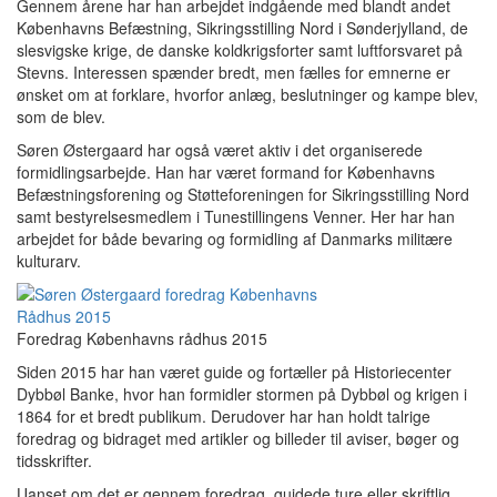
Gennem årene har han arbejdet indgående med blandt andet
Københavns Befæstning, Sikringsstilling Nord i Sønderjylland, de
slesvigske krige, de danske koldkrigsforter samt luftforsvaret på
Stevns. Interessen spænder bredt, men fælles for emnerne er
ønsket om at forklare, hvorfor anlæg, beslutninger og kampe blev,
som de blev.
Søren Østergaard har også været aktiv i det organiserede
formidlingsarbejde. Han har været formand for Københavns
Befæstningsforening og Støtteforeningen for Sikringsstilling Nord
samt bestyrelsesmedlem i Tunestillingens Venner. Her har han
arbejdet for både bevaring og formidling af Danmarks militære
kulturarv.
Foredrag Københavns rådhus 2015
Siden 2015 har han været guide og fortæller på Historiecenter
Dybbøl Banke, hvor han formidler stormen på Dybbøl og krigen i
1864 for et bredt publikum. Derudover har han holdt talrige
foredrag og bidraget med artikler og billeder til aviser, bøger og
tidsskrifter.
Uanset om det er gennem foredrag, guidede ture eller skriftlig