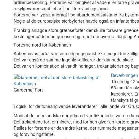
artilleribesætning. Forterne var omgivet af våde eller tørre grav
rekylgeværer samt let artilleri i forsvindingstårne.
Forterne var typisk anbragt i bombardementsafstand fra byker
Nogle af de europæiske storbyforter havde også en infanteribesæt
Frankrig anlagde store grænseforter der skulle forsvare græ
fæstninger både mod grænsen og rundt om byerne Liege og An
Forterne nord for København
Københavns forter var som udgangspunkt ikke meget forskellige 
Det var også de samme ingeniør-officerer der dannede skole.
Det var en kombination af vandhindringer, trekantsforter og bag
Bevæbningen
15 cm og 12 cm
53 mm tårnsky
Garderhøj Fort
kaponierer. En
tårnskyts til g
Logisk, for de toneangivende leverandører i alle lande var Grus
Modsat de udenlandske der primært var firkantede, var de dan
Det trekantede fort er mindre, med formen giver en kortere grav
Fælles for forterne er den indre kerne, der rummede magasin
og forsvindingstårne.