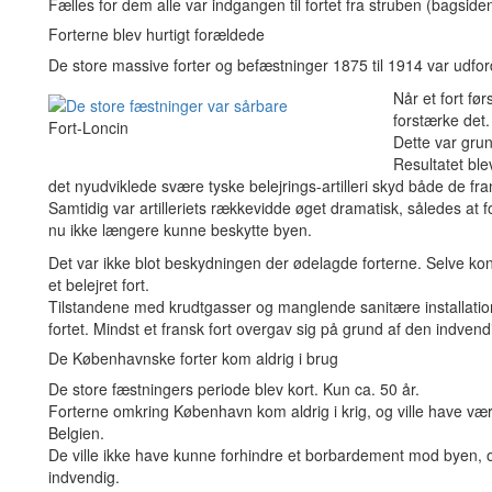
Fælles for dem alle var indgangen til fortet fra struben (bagsid
Forterne blev hurtigt forældede
De store massive forter og befæstninger 1875 til 1914 var udfordre
Når et fort fø
forstærke det.
Fort-Loncin
Dette var grun
Resultatet blev
det nyudviklede svære tyske belejrings-artilleri skyd både de f
Samtidig var artilleriets rækkevidde øget dramatisk, således at 
nu ikke længere kunne beskytte byen.
Det var ikke blot beskydningen der ødelagde forterne. Selve kon
et belejret fort.
Tilstandene med krudtgasser og manglende sanitære installation
fortet. Mindst et fransk fort overgav sig på grund af den indve
De Københavnske forter kom aldrig i brug
De store fæstningers periode blev kort. Kun ca. 50 år.
Forterne omkring København kom aldrig i krig, og ville have væ
Belgien.
De ville ikke have kunne forhindre et borbardement mod byen, 
indvendig.