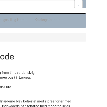
ringsstilling Nord
Koldkrigsforterne
iode
frem til 1. verdenskrig.
, men også i Europa.
tisk uro.
stæderne blev befæstet med storee forter med
g indbyggede pansertårne med moderne skyts.