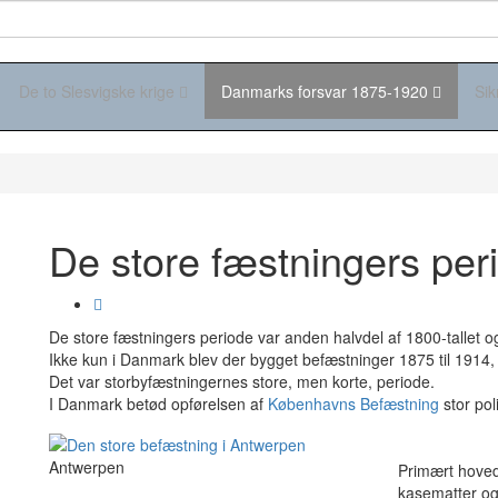
De to Slesvigske krige
Danmarks forsvar 1875-1920
Sik
De store fæstningers per
De store fæstningers periode var anden halvdel af 1800-tallet og 
Ikke kun i Danmark blev der bygget befæstninger 1875 til 1914
Det var storbyfæstningernes store, men korte, periode.
I Danmark betød opførelsen af
Københavns Befæstning
stor poli
Antwerpen
Primært hoved
kasematter o