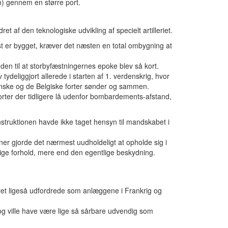
en) gennem en større port.
t af den teknologiske udvikling af specielt artilleriet.
rst er bygget, kræver det næsten en total ombygning at
den til at storbyfæstningernes epoke blev så kort.
 tydeliggjort allerede i starten af 1. verdenskrig, hvor
ranske og de Belgiske forter sønder og sammen.
forter der tidligere lå udenfor bombardements-afstand,
struktionen havde ikke taget hensyn til mandskabet i
er gjorde det nærmest uudholdeligt at opholde sig i
ndige forhold, mere end den egentlige beskydning.
ret ligeså udfordrede som anlæggene i Frankrig og
og ville have være lige så sårbare udvendig som