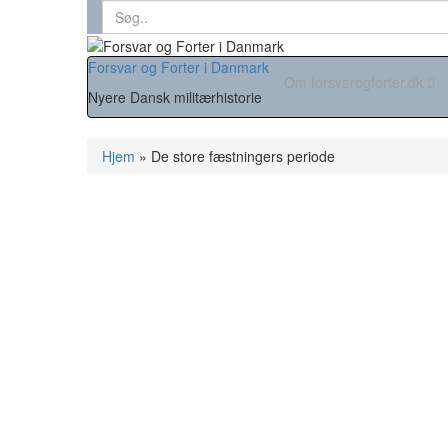
Search
for:
Forsvar og Forter i Danmark
Om forsvarogforter.dk
Nyere Dansk militærhistorie
Hjem
»
De store fæstningers periode