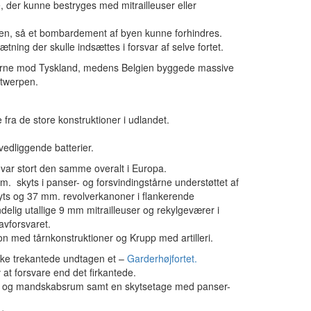
e, der kunne bestryges med mitrailleuser eller
nen, så et bombardement af byen kunne forhindres.
ning der skulle indsættes i forsvar af selve fortet.
nserne mod Tyskland, medens Belgien byggede massive
twerpen.
fra de store konstruktioner i udlandet.
vedliggende batterier.
var stort den samme overalt i Europa.
. skyts i panser- og forsvindingstårne understøttet af
ts og 37 mm. revolverkanoner i flankerende
delig utallige 9 mm mitrailleuser og rekylgeværer i
ravforsvaret.
on med tårnkonstruktioner og Krupp med artilleri.
ske trekantede undtagen et –
Garderhøjfortet.
 at forsvare end det firkantede.
er og mandskabsrum samt en skytsetage med panser-