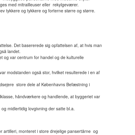
ges med mitrailleuser eller rekylgeværer.
ev tykkere og tykkere og forterne større og større.
attelse. Det basererede sig opfattelsen af, at hvis man
gså landet.
og var centrum for handel og de kulturelle
ar modstanden også stor, hvilket resulterede i en af
odsejere store dele af Københavns Befæstning i
klasse, håndværkere og handlende, at byggeriet var
g midlertidig lovgivning der satte bl.a.
tilleri, monteret i store drejelige pansertårne og