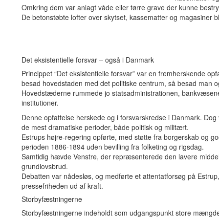
Omkring dem var anlagt våde eller tørre grave der kunne bestry
De betonstøbte lofter over skytset, kassematter og magasiner bl
Det eksistentielle forsvar – også i Danmark
Princippet “Det eksistentielle forsvar” var en fremherskende opf
besad hovedstaden med det politiske centrum, så besad man o
Hovedstæderne rummede jo statsadministrationen, bankvæsenet 
institutioner.
Denne opfattelse herskede og i forsvarskredse i Danmark. Dog v
de mest dramatiske perioder, både politisk og militært.
Estrups højre-regering opførte, med støtte fra borgerskab og g
perioden 1886-1894 uden bevilling fra folketing og rigsdag.
Samtidig hævde Venstre, der repræsenterede den lavere middel
grundlovsbrud.
Debatten var nådesløs, og medførte et attentatforsøg på Estrup, o
pressefriheden ud af kraft.
Storbyfæstningerne
Storbyfæstningerne indeholdt som udgangspunkt store mængder ar