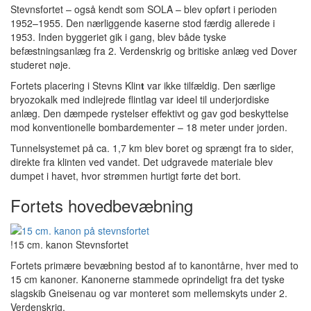
Stevnsfortet – også kendt som SOLA – blev opført i perioden
1952–1955. Den nærliggende kaserne stod færdig allerede i
1953. Inden byggeriet gik i gang, blev både tyske
befæstningsanlæg fra 2. Verdenskrig og britiske anlæg ved Dover
studeret nøje.
Fortets placering i
Stevns Klin
t
var ikke tilfældig. Den særlige
bryozokalk med indlejrede flintlag var ideel til underjordiske
anlæg. Den dæmpede rystelser effektivt og gav god beskyttelse
mod konventionelle bombardementer – 18 meter under jorden.
Tunnelsystemet på ca. 1,7 km blev boret og sprængt fra to sider,
direkte fra klinten ved vandet. Det udgravede materiale blev
dumpet i havet, hvor strømmen hurtigt førte det bort.
Fortets hovedbevæbning
!15 cm. kanon Stevnsfortet
Fortets primære bevæbning bestod af to kanontårne, hver med to
15 cm kanoner. Kanonerne stammede oprindeligt fra det tyske
slagskib
Gneisenau
og var monteret som mellemskyts under 2.
Verdenskrig.