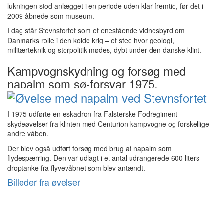
lukningen stod anlægget i en periode uden klar fremtid, før det i
2009 åbnede som museum.
I dag står Stevnsfortet som et enestående vidnesbyrd om
Danmarks rolle i den kolde krig – et sted hvor geologi,
militærteknik og storpolitik mødes, dybt under den danske klint.
Kampvognskydning og forsøg med
napalm som sø-forsvar 1975.
I 1975 udførte en eskadron fra Falsterske Fodregiment
skydeøvelser fra klinten med Centurion kampvogne og forskellige
andre våben.
Der blev også udført forsøg med brug af napalm som
flydespærring. Den var udlagt i et antal udrangerede 600 liters
droptanke fra flyvevåbnet som blev antændt.
Billeder fra øvelser