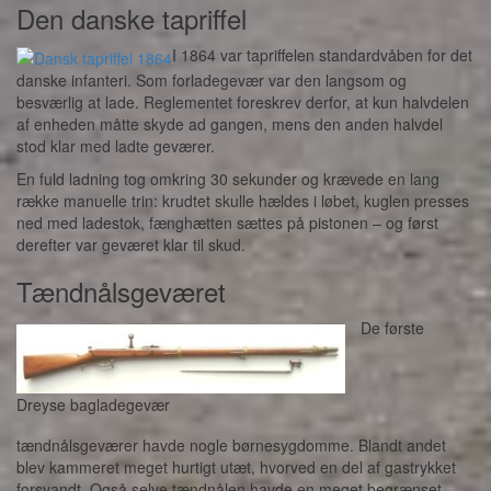
Den danske tapriffel
I 1864 var tapriffelen standardvåben for det
danske infanteri. Som forladegevær var den langsom og
besværlig at lade. Reglementet foreskrev derfor, at kun halvdelen
af enheden måtte skyde ad gangen, mens den anden halvdel
stod klar med ladte geværer.
En fuld ladning tog omkring 30 sekunder og krævede en lang
række manuelle trin: krudtet skulle hældes i løbet, kuglen presses
ned med ladestok, fænghætten sættes på pistonen – og først
derefter var geværet klar til skud.
Tændnålsgeværet
De første
Dreyse bagladegevær
tændnålsgeværer havde nogle børnesygdomme. Blandt andet
blev kammeret meget hurtigt utæt, hvorved en del af gastrykket
forsvandt. Også selve tændnålen havde en meget begrænset