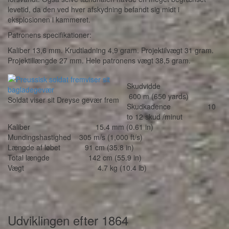
levetid, da den ved hver afskydning befandt sig midt i
eksplosionen i kammeret.
Patronens specifikationer:
Kaliber 13,6 mm. Krudtladning 4,9 gram. Projektilvægt 31 gram.
Projektillængde 27 mm. Hele patronens vægt 38,5 gram.
Skudvidde
600 m (650 yards)
Soldat viser sit Dreyse gevær frem
Skudkadence 10
to 12 skud /minut
Kaliber 15.4 mm (0.61 in)
Mundingshastighed 305 m/s (1,000 ft/s)
Længde af løbet 91 cm (35.8 in)
Total længde 142 cm (55.9 in)
Vægt 4.7 kg (10.4 lb)
Udviklingen efter 1864