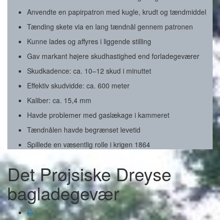
Anvendte en papirpatron med kugle, krudt og tændmiddel
Tænding skete via en lang tændnål gennem patronen
Kunne lades og affyres i liggende stilling
Gav markant højere skudhastighed end forladegeværer
Skudkadence: ca. 10–12 skud i minuttet
Effektiv skudvidde: ca. 600 meter
Kaliber: ca. 15,4 mm
Havde problemer med gaslækage i kammeret
Tændnålen havde begrænset levetid
Spillede en væsentlig rolle i krigen 1864
Det Prøjsiske Dreyse
bagladegevær