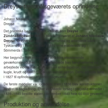
Dreyse-tændnålsgeværets oprindelse
Johann Nikolaus_von
Dreyse
Det prøjsiske bagladegevær – kendt som
Dreyse
Zündnadelgewehr M/41
– blev konstrueret af
Johann Nikolaus
Dreyse
. Dreyse var uddannet kleinsmed og arbejdede både i
Tyskland og i Paris, før han i 1810’erne etablerede sig i
Sömmerda i Thüringen.
Her begyndte han målrettet at forbedre eksisterende
geværkonstruktioner. I 1824 forbedrede han fænghætterne og
arbejdede videre mod målet om en enhedspatron, der indeholdt
kugle, krudt og tændmiddel i én samlet patron. Dette arbejde førte
i 1827 til opfindelsen af tændnålsgeværet.
De første modeller var forladere, men i 1836 blev konstruktionen
ændret til bagladning. Efter vellykkede forsøg i prøjsiske enheder i
1839–1840 bestilte staten i december 1840 hele 60.000 geværer.
Produktion og anvendelse