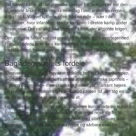
Det hævdes ofte, at det prøjsiske Dreyse-bagladegevær var den
afgørende årsag til Danmarks nederlag i den anden slesvigske
krig i 1864. Våbnet spillede uden tvivl en rolle – især i de
situationer, hvor infanteriet stødte sammen i direkte kamp under
bevægelse. Det var dog ikke geværet alene, der afgjorde krigen.
Den vigtigste faktor var det prøjsiske artilleris klare overlegenhed.
Prøjsen rådede over flere kanoner, større skudvidde og en højere
træfsikkerhed, hvilket gav en afgørende fordel på slagmarken.
Bagladegeværets fordele
Alligevel havde Dreyse-geværet tydelige fortrin i infanterikampen.
Skudvidden var omtrent den samme som den danske tapriffels –
omkring 600 meter – men skudhastigheden var markant højere.
En prøjsisk skytte kunne affyre 3–4 skud på den tid, det tog en
dansk tapriffelskytte at lade og affyre ét.
En anden væsentlig fordel var, at prøjserne kunne lade og skyde
liggende. De danske soldater måtte som regel rejse sig for at
genlade deres forladegeværer eller kun med stort besvær lade
liggende. Det gjorde dem mere synlige og sårbare over for
fjendtlig ild.