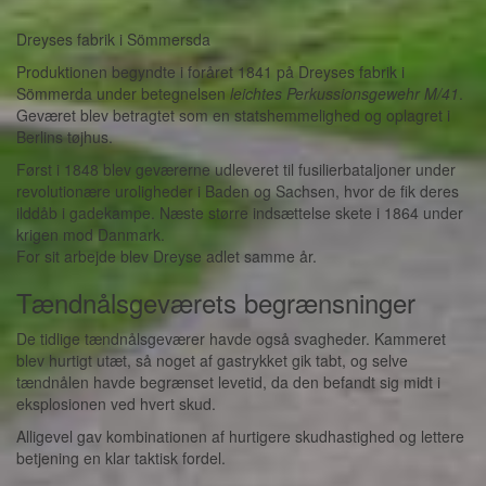
Dreyses fabrik i Sömmersda
Produktionen begyndte i foråret 1841 på Dreyses fabrik i
Sömmerda under betegnelsen
leichtes Perkussionsgewehr M/41
.
Geværet blev betragtet som en statshemmelighed og oplagret i
Berlins tøjhus.
Først i 1848 blev geværerne udleveret til fusilierbataljoner under
revolutionære uroligheder i Baden og Sachsen, hvor de fik deres
ilddåb i gadekampe. Næste større indsættelse skete i 1864 under
krigen mod Danmark.
For sit arbejde blev Dreyse adlet samme år.
Tændnålsgeværets begrænsninger
De tidlige tændnålsgeværer havde også svagheder. Kammeret
blev hurtigt utæt, så noget af gastrykket gik tabt, og selve
tændnålen havde begrænset levetid, da den befandt sig midt i
eksplosionen ved hvert skud.
Alligevel gav kombinationen af hurtigere skudhastighed og lettere
betjening en klar taktisk fordel.