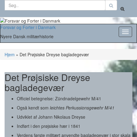
Search
Toggle
for:
search
form
Forsvar og Forter i Danmark
Toggl
Nyere Dansk militærhistorie
naviga
Hjem
»
Det Prøjsiske Dreyse bagladegevær
Det Prøjsiske Dreyse
bagladegevær
Officiel betegnelse: Zündnadelgewehr M/41
Også kendt som
leichtes Perkussionsgewehr M/41
Udviklet af
Johann Nikolaus Dreyse
Indført i den prøjsiske hær i 1841
Verdens første militært anvendte bagladegevær i stor skala