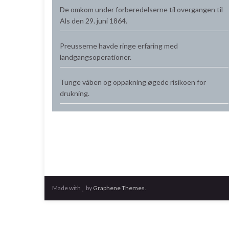
De omkom under forberedelserne til overgangen til
Als
den 29. juni 1864.
Preusserne havde ringe erfaring med
landgangsoperationer.
Tunge våben og oppakning øgede risikoen for
drukning.
Made with
by
Graphene Themes
.