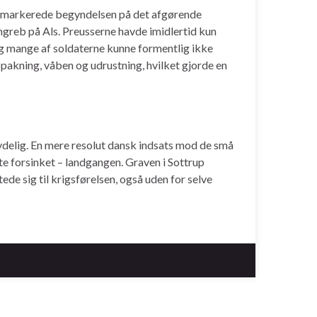
markerede begyndelsen på det afgørende
ngreb på Als. Preusserne havde imidlertid kun
g mange af soldaterne kunne formentlig ikke
akning, våben og udrustning, hvilket gjorde en
ydelig. En mere resolut dansk indsats mod de små
te forsinket – landgangen. Graven i Sottrup
tede sig til krigsførelsen, også uden for selve