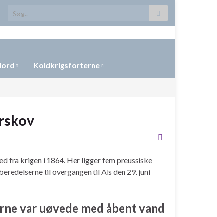
Search for:
 Nord
Koldkrigsforterne
orskov
d fra krigen i 1864. Her ligger fem preussiske
eredelserne til overgangen til
Als
den 29. juni
rne var uøvede med åbent vand