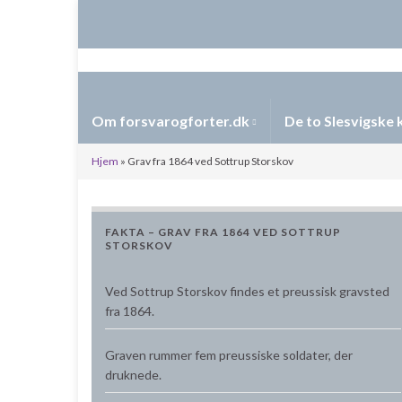
Om forsvarogforter.dk
De to Slesvigske 
Hjem
»
Grav fra 1864 ved Sottrup Storskov
FAKTA – GRAV FRA 1864 VED SOTTRUP
STORSKOV
Ved
Sottrup Storskov
findes et preussisk gravsted
fra 1864.
Graven rummer fem preussiske soldater, der
druknede.