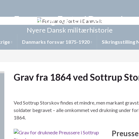
Forsvar og Forter i Danmark
Nyere Dansk militærhistorie
krige
Danmarks forsvar 1875-1920
Sikringsstilling
Grav fra 1864 ved Sottrup St
Ved
Sottrup Storskov
findes et mindre, men markant gravste
soldater begravet – alle omkommet ved drukning under forb
1864.
Preusse