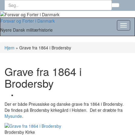
Search
Toggl
for:
searc
form
Forsvar og Forter i Danmark
Toggl
Nyere Dansk militærhistorie
naviga
Hjem
»
Grave fra 1864 i Brodersby
Grave fra 1864 i
Brodersby
Der er både Preussiske og danske grave fra 1864 i Brodersby.
De findes på Brodersby kirkegård i Holsten. Det er dræbte fra
Mysunde
.
Brodersby Kirke