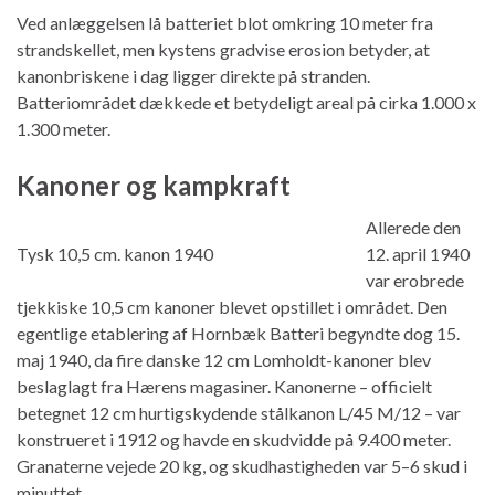
Ved anlæggelsen lå batteriet blot omkring 10 meter fra
strandskellet, men kystens gradvise erosion betyder, at
kanonbriskene i dag ligger direkte på stranden.
Batteriområdet dækkede et betydeligt areal på cirka 1.000 x
1.300 meter.
Kanoner og kampkraft
Allerede den
Tysk 10,5 cm. kanon 1940
12. april 1940
var erobrede
tjekkiske 10,5 cm kanoner blevet opstillet i området. Den
egentlige etablering af Hornbæk Batteri begyndte dog 15.
maj 1940, da fire danske 12 cm Lomholdt-kanoner blev
beslaglagt fra Hærens magasiner. Kanonerne – officielt
betegnet 12 cm hurtigskydende stålkanon L/45 M/12 – var
konstrueret i 1912 og havde en skudvidde på 9.400 meter.
Granaterne vejede 20 kg, og skudhastigheden var 5–6 skud i
minuttet.