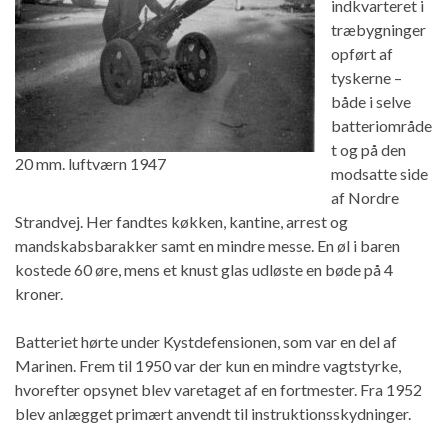
indkvarteret i
træbygninger
opført af
tyskerne –
både i selve
batteriområde
t og på den
20 mm. luftværn 1947
modsatte side
af Nordre
Strandvej. Her fandtes køkken, kantine, arrest og
mandskabsbarakker samt en mindre messe. En øl i baren
kostede 60 øre, mens et knust glas udløste en bøde på 4
kroner.
Batteriet hørte under Kystdefensionen, som var en del af
Marinen. Frem til 1950 var der kun en mindre vagtstyrke,
hvorefter opsynet blev varetaget af en fortmester. Fra 1952
blev anlægget primært anvendt til instruktionsskydninger.