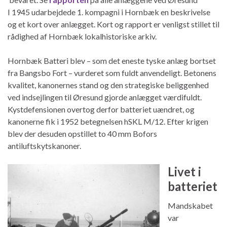
I 1945 udarbejdede 1. kompagni i Hornbæk en beskrivelse
og et kort over anlægget. Kort og rapport er venligst stillet til
rådighed af Hornbæk lokalhistoriske arkiv.
Hornbæk Batteri blev – som det eneste tyske anlæg bortset
fra Bangsbo Fort – vurderet som fuldt anvendeligt. Betonens
kvalitet, kanonernes stand og den strategiske beliggenhed
ved indsejlingen til Øresund gjorde anlægget værdifuldt.
Kystdefensionen overtog derfor batteriet uændret, og
kanonerne fik i 1952 betegnelsen hSKL M/12. Efter krigen
blev der desuden opstillet to 40 mm Bofors
antiluftskytskanoner.
Livet i
batteriet
Mandskabet
var