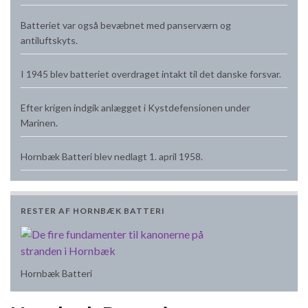
Batteriet var også bevæbnet med panserværn og
antiluftskyts.
I 1945 blev batteriet overdraget intakt til det danske forsvar.
Efter krigen indgik anlægget i Kystdefensionen under
Marinen.
Hornbæk Batteri blev nedlagt 1. april 1958.
RESTER AF HORNBÆK BATTERI
Hornbæk Batteri