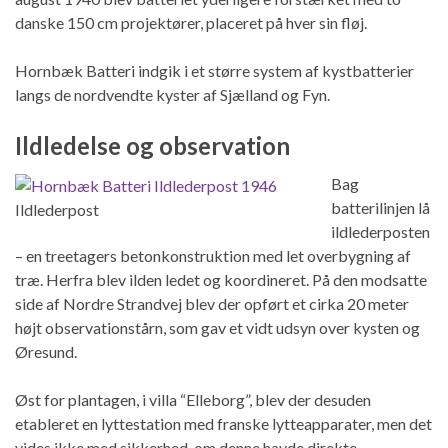
danske 150 cm projektører, placeret på hver sin fløj.
Hornbæk Batteri indgik i et større system af kystbatterier
langs de nordvendte kyster af Sjælland og Fyn.
Ildledelse og observation
Bag
batterilinjen lå
Ildlederpost
ildlederposten
– en treetagers betonkonstruktion med let overbygning af
træ. Herfra blev ilden ledet og koordineret. På den modsatte
side af Nordre Strandvej blev der opført et cirka 20 meter
højt observationstårn, som gav et vidt udsyn over kysten og
Øresund.
Øst for plantagen, i villa “Elleborg”, blev der desuden
etableret en lyttestation med franske lytteapparater, men det
vides ikke med sikkerhed, om denne havde direkte