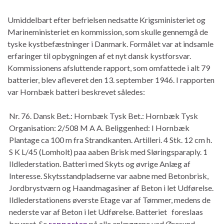
Umiddelbart efter befrielsen nedsatte Krigsministeriet og
Marineministeriet en kommission, som skulle gennemgå de
tyske kystbefæstninger i Danmark. Formålet var at indsamle
erfaringer til opbygningen af et nyt dansk kystforsvar.
Kommissionens afsluttende rapport, som omfattede i alt 79
batterier, blev afleveret den 13. september 1946. I rapporten
var Hornbæk batteri beskrevet således:
Nr. 76. Dansk Bet.: Hornbæk Tysk Bet.: Hornbæk Tysk
Organisation: 2/508 M A A. Beliggenhed: I Hornbæk
Plantage ca 100 m fra Strandkanten. Artilleri. 4 Stk. 12 cm h.
S K L/45 (Lomholt) paa aaben Brisk med Sløringsparaply. 1
Ildlederstation. Batteri med Skyts og øvrige Anlæg af
Interesse. Skytsstandpladserne var aabne med Betonbrisk,
Jordbrystværn og Haandmagasiner af Beton i let Udførelse.
Ildlederstationens øverste Etage var af Tømmer, medens de
nederste var af Beton i let Udførelse. Batteriet foreslaas
bevaret. Se
rapporten
på alle anlæggene ved Øresund