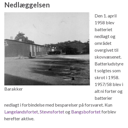
Nedlæggelsen
Den 1. april
1958 blev
batteriet
nedlagt og
området
overgivet til
skovvæsenet.
Batteriudstyre
t solgtes som
skrot i 1958.
1957/58 blev i
Barakker
alt ni forter og
batterier
nedlagt i forbindelse med besparelser på forsvaret. Kun
Langelandsfortet,
Stevnsfortet
og
Bangsbofortet
forblev
herefter aktive.