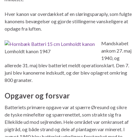
Hver kanon var overdækket af en sløringsparaply, som fulgte
kanonens bevægelser og gjorde stillingerne vanskeligere at
opdage fra luften.
Mandskabet
ankom 27. maj
Lomholdt kanon 1947
1940, og
allerede 31. maj blev batteriet meldt operationsklart. Den 7.
juni blev kanonerne indskudt, og der blev oplagret omkring
800 granater.
Opgaver og forsvar
Batteriets primære opgave var at spærre Øresund og sikre
de tyske minefelter og spærrenettet, som strakte sig fra
Ellekilde ud mod sejlrenden. Hele området var omkranset af
pigtråd, og både strand og dele af plantagen var mineret. I
august 1940 blev batteriet yderligere forstærket med to