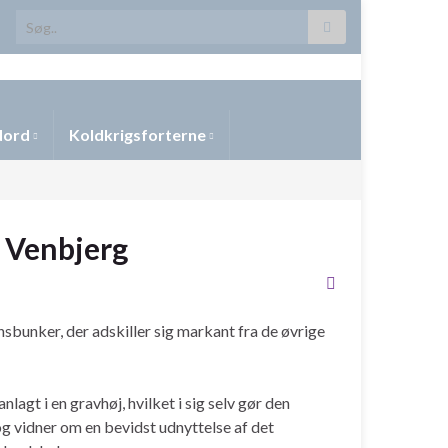
Search for:
 Nord
Koldkrigsforterne
 Venbjerg
nsbunker, der adskiller sig markant fra de øvrige
nlagt i en gravhøj, hvilket i sig selv gør den
g vidner om en bevidst udnyttelse af det