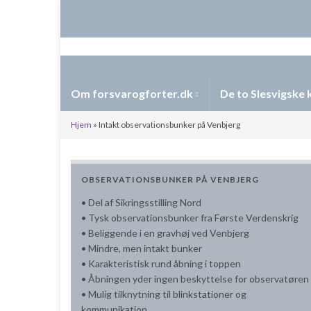
Om forsvarogforter.dk
De to Slesvigske 
Hjem
»
Intakt observationsbunker på Venbjerg
OBSERVATIONSBUNKER PÅ VENBJERG
• Del af
Sikringsstilling Nord
• Tysk observationsbunker fra Første Verdenskrig
• Beliggende i en gravhøj ved Venbjerg
• Mindre, men intakt bunker
• Karakteristisk rund åbning i toppen
• Åbningen yder ingen beskyttelse for observatøren
• Mulig tilknytning til blinkstationer og
kommunikation