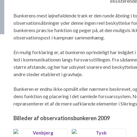
eksisterende
Bunkerens mest iøjnefaldende træk er den runde åbning i to
observationsåbninger yder denne ingen reel beskyttelse fo
bunkerens præcise funktion og peger på, at den muligvis ik
observationspost i kampnær sammenhæng.
En mulig forklaring er, at bunkeren oprindeligt har indgået 
led i kommunikationen langs forsvarsstillingen. Fra sådanne
større afstande, og her har udsynet snarere end beskyttelse
andre steder etableret i gravhøje.
Bunkeren er endnu ikke opmålt eller nærmere beskrevet, og d
dens funktion og placering i det samlede forsvarssystem. N
repræsenterer et af de mere uafklarede elementer i Sikrings
Billeder af observationsbunkeren 2009