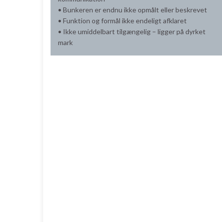
• Bunkeren er endnu ikke opmålt eller beskrevet
• Funktion og formål ikke endeligt afklaret
• Ikke umiddelbart tilgængelig – ligger på dyrket
mark